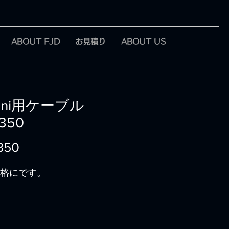
ABOUT FJD
お見積り
ABOUT US
rani用ケーブル
350
価
350
格
格にです。