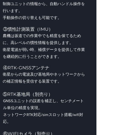
制御ユニットの情報から、自動ハンドル操作を
行います。
手動操作の切り替えも可能です。
③慣性計測装置（IMU）
農機は坂道での作業中でも精度を保てるため
に、高レベルの慣性情報を提供します。
衛星電波が弱い時、補償データを提供して作業
を継続的に行うことができます。
④RTK-GNSSアンテナ
衛星からの電波及び基地局やネットワークから
の補正情報を受信する装置です。
⑤RTK基地局（別売り）
GNSSユニットの誤差を補正し、センチメート
ル単位の精度を実現。
ネットワークRTK対応/simスロット搭載/wifi対
応。
⑥WIFIカメラ（別売り）