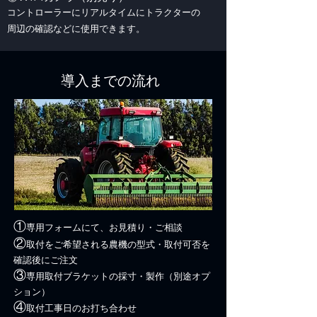
コントローラーにリアルタイムにトラクターの
周辺の確認などに使用できます。
導入までの流れ
①
​専用フォームにて、お見積り・ご相談
②
​取付をご希望される農機の型式・取付可否を
確認後にご注文
③
専用取付ブラケットの採寸・製作（別途オプ
ション）
④
取付工事日のお打ち合わせ