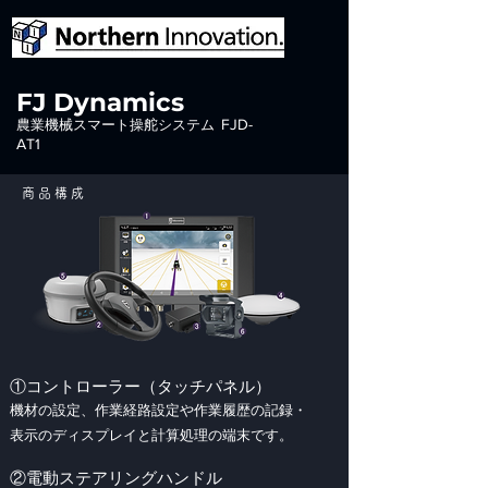
FJ Dynamics
FJD-
​農業機械スマート操舵システム
AT1
商品構成
​①コントローラー（タッチパネル）
機材の設定、作業経路設定や作業履歴の記録・
表示のディスプレイと計算処理の端末です。
②電動ステアリングハンドル