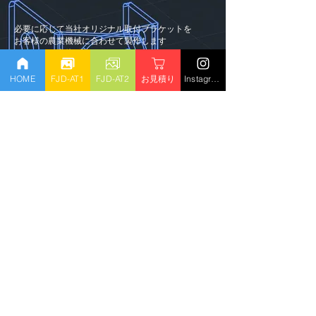
必要に応じて当社オリジナル取付ブラケットを
​お客様の農業機械に合わせて製作します
・アンテナ本体ブラケット
・WIFIカメラブラケット
・車内追加タブレットブラケット
HOME
FJD-AT1
FJD-AT2
お見積り
Instagram
・角度センサーブラケット
​・角度センサーカバー
機能概要 / 仕様
​自動操舵 可能
ネットワーク⽅式 Wi-Fi/4G LTE*
⾞速 0.7-12km/h
オンラインアップデート 可能
ディスプレイサイズ 10.1インチ