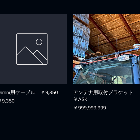
クイックビュー
クイックビュー
Parani用ケーブル ￥9,350
アンテナ用取付ブラケット
￥ASK
価格
9,350
価格
￥999,999,999